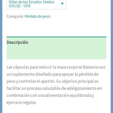
era:
es:
Dólar de los Estados Unidos
(US) ($) - USD
$64.31.
$31.61.
Categoría:
Pérdida de peso
Descripción
Valoraciones (9)
Las cápsulas para reducir la masa corporal Balancio son
un suplemento diseñado para apoyar la pérdida de
peso y controlar el apetito. Su objetivo principal es
facilitar un proceso saludable de adelgazamiento en
combinación con una alimentación equilibrada y
ejercicio regular.