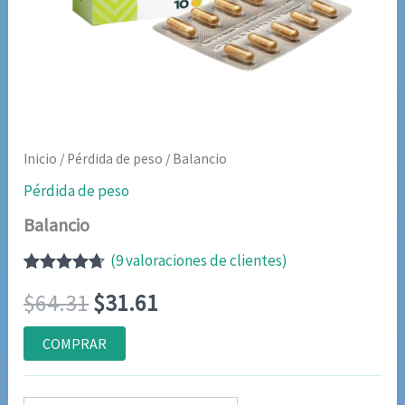
Inicio
/
Pérdida de peso
/ Balancio
Pérdida de peso
Balancio
(
9
valoraciones de clientes)
Valorado
8
El
El
$
64.31
$
31.61
con
4.63
de
5 en base
a
precio
precio
COMPRAR
valoraciones
de
original
actual
clientes