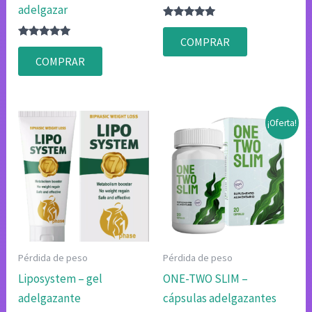
adelgazar
Valorado
con
COMPRAR
Valorado
4.80
con
de 5
COMPRAR
4.80
de 5
¡Oferta!
Pérdida de peso
Pérdida de peso
Liposystem – gel
ONE-TWO SLIM –
adelgazante
cápsulas adelgazantes