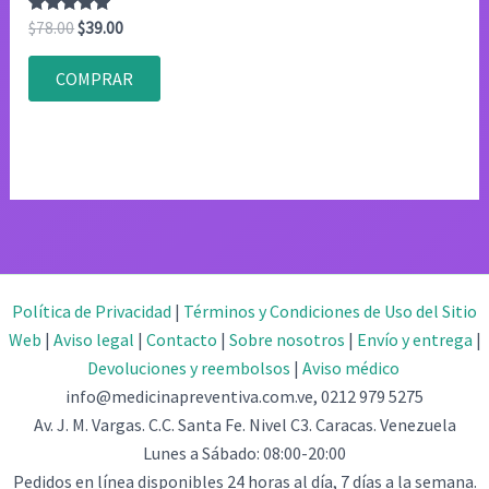
Valorado
El
El
$
78.00
$
39.00
con
precio
precio
4.75
original
actual
de 5
COMPRAR
era:
es:
$78.00.
$39.00.
Política de Privacidad
|
Términos y Condiciones de Uso del Sitio
Web
|
Aviso legal
|
Contacto
|
Sobre nosotros
|
Envío y entrega
|
Devoluciones y reembolsos
|
Aviso médico
info@medicinapreventiva.com.ve, 0212 979 5275
Av. J. M. Vargas. C.C. Santa Fe. Nivel C3. Caracas. Venezuela
Lunes a Sábado: 08:00-20:00
Pedidos en línea disponibles 24 horas al día, 7 días a la semana.