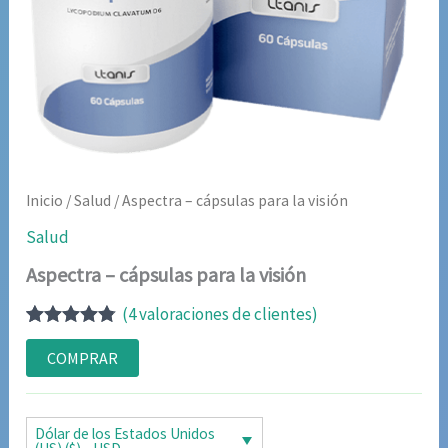
Inicio
/
Salud
/ Aspectra – cápsulas para la visión
Salud
Aspectra – cápsulas para la visión
(
4
valoraciones de clientes)
Valorado
4
con
4.75
de
COMPRAR
5 en base
a
valoraciones
de clientes
Dólar de los Estados Unidos