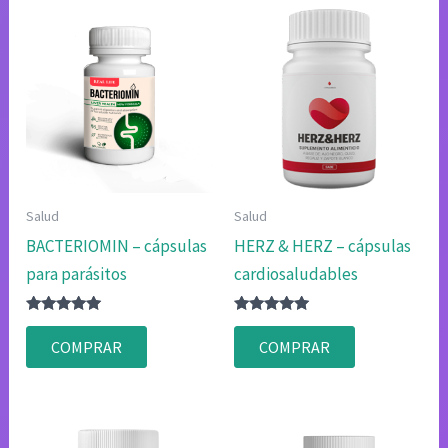
Salud
Salud
BACTERIOMIN – cápsulas
HERZ & HERZ – cápsulas
para parásitos
cardiosaludables
Valorado
Valorado
con
con
COMPRAR
COMPRAR
4.80
4.83
de 5
de 5