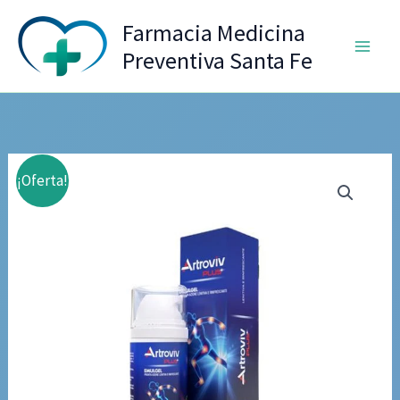
Ir
Farmacia Medicina
al
Preventiva Santa Fe
contenido
¡Oferta!