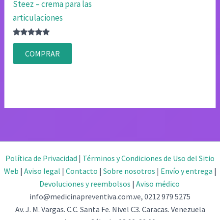
Steez – crema para las
articulaciones
Valorado
con
COMPRAR
4.83
de 5
Política de Privacidad
|
Términos y Condiciones de Uso del Sitio
Web
|
Aviso legal
|
Contacto
|
Sobre nosotros
|
Envío y entrega
|
Devoluciones y reembolsos
|
Aviso médico
info@medicinapreventiva.com.ve, 0212 979 5275
Av. J. M. Vargas. C.C. Santa Fe. Nivel C3. Caracas. Venezuela