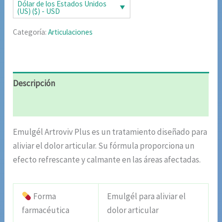
era:
es:
Dólar de los Estados Unidos
(US) ($) - USD
$65.40.
$42.51.
Categoría:
Articulaciones
Descripción
Valoraciones (6)
Emulgél Artroviv Plus es un tratamiento diseñado para
aliviar el dolor articular. Su fórmula proporciona un
efecto refrescante y calmante en las áreas afectadas.
Forma
Emulgél para aliviar el
farmacéutica
dolor articular