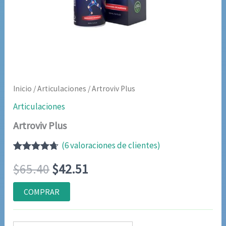
Inicio
/
Articulaciones
/ Artroviv Plus
Articulaciones
Artroviv Plus
(
6
valoraciones de clientes)
Valorado
5
El
El
$
65.40
$
42.51
con
4.60
de
5 en base
a
precio
precio
COMPRAR
valoraciones
de
original
actual
clientes