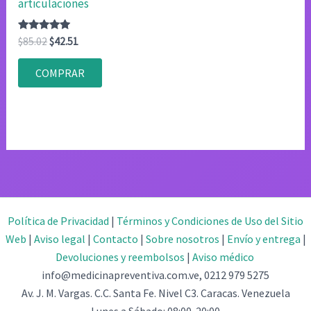
articulaciones
Valorado
El
El
$
85.02
$
42.51
con
precio
precio
4.83
original
actual
de 5
COMPRAR
era:
es:
$85.02.
$42.51.
Política de Privacidad
|
Términos y Condiciones de Uso del Sitio
Web
|
Aviso legal
|
Contacto
|
Sobre nosotros
|
Envío y entrega
|
Devoluciones y reembolsos
|
Aviso médico
info@medicinapreventiva.com.ve, 0212 979 5275
Av. J. M. Vargas. C.C. Santa Fe. Nivel C3. Caracas. Venezuela