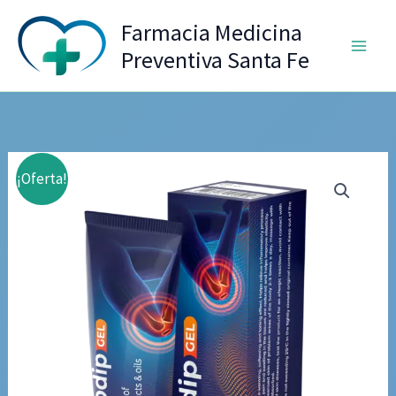
Ir
Farmacia Medicina
al
Preventiva Santa Fe
contenido
¡Oferta!