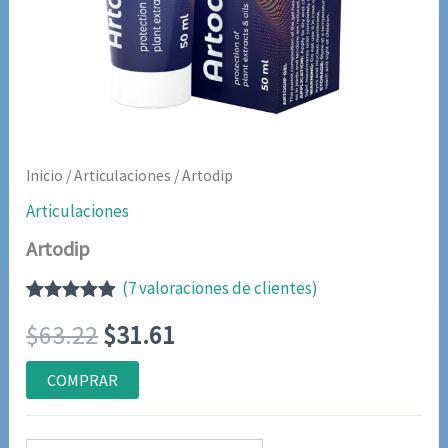
Inicio
/
Articulaciones
/ Artodip
Articulaciones
Artodip
(
7
valoraciones de clientes)
Valorado
6
El
El
$
63.22
$
31.61
con
4.83
de
5 en base
a
precio
precio
COMPRAR
valoraciones
de clientes
original
actual