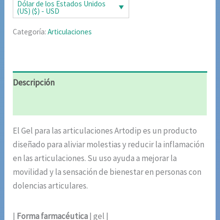
era:
es:
Dólar de los Estados Unidos
(US) ($) - USD
$63.22.
$31.61.
Categoría:
Articulaciones
Descripción
Valoraciones (7)
El Gel para las articulaciones Artodip es un producto
diseñado para aliviar molestias y reducir la inflamación
en las articulaciones. Su uso ayuda a mejorar la
movilidad y la sensación de bienestar en personas con
dolencias articulares.
|
Forma farmacéutica
| gel |