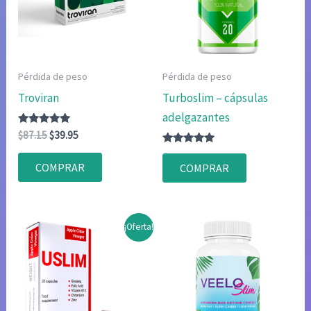
Pérdida de peso
Pérdida de peso
Troviran
Turboslim – cápsulas
adelgazantes
Valorado
El
El
$
87.15
$
39.95
con
precio
precio
4.80
Valorado
original
actual
de 5
con
COMPRAR
COMPRAR
4.75
era:
es:
de 5
$87.15.
$39.95.
¡Oferta!