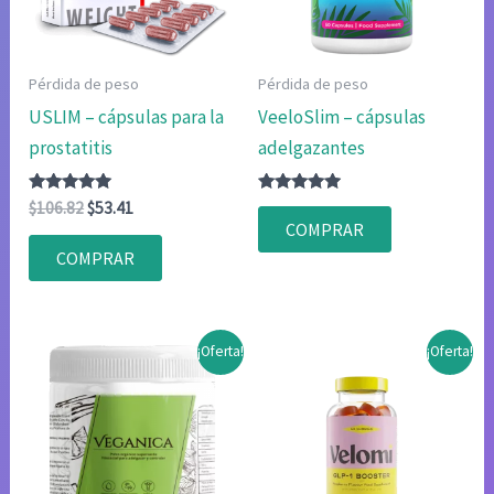
Pérdida de peso
Pérdida de peso
USLIM – cápsulas para la
VeeloSlim – cápsulas
prostatitis
adelgazantes
Valorado
El
El
Valorado
$
106.82
$
53.41
con
con
precio
precio
COMPRAR
4.83
4.75
original
actual
de 5
de 5
COMPRAR
era:
es:
$106.82.
$53.41.
¡Oferta!
¡Oferta!